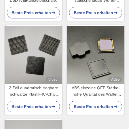
ESD AntiKunststoffschale-
statische bloße Würfel-
kleiner Leichtgewichtler
Antibehälter 2 nicht giftigen
Beste Preis erhalten
Beste Preis erhalten
Soems
RoHS-Standard Schritt für
Schritt fort
Video
Video
2 Zoll quadratisch tragbare
ABS einzelne QFP Stärke-
schwarze Plastik-IC-Chip-
hohe Qualität des Waffel-
Tray für IC-Geräte
Satz-Behälter-5.5mm
Beste Preis erhalten
Beste Preis erhalten