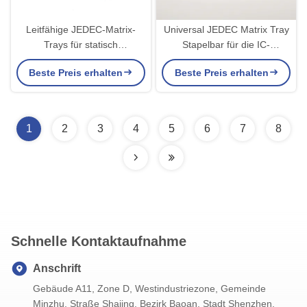
Leitfähige JEDEC-Matrix-
Universal JEDEC Matrix Tray
Trays für statisch
Stapelbar für die IC-
empfindliche Halbleiterchips
Verpackungsindustrie
Beste Preis erhalten
Beste Preis erhalten
1
2
3
4
5
6
7
8
Schnelle Kontaktaufnahme
Anschrift
Gebäude A11, Zone D, Westindustriezone, Gemeinde
Minzhu, Straße Shajing, Bezirk Baoan, Stadt Shenzhen,