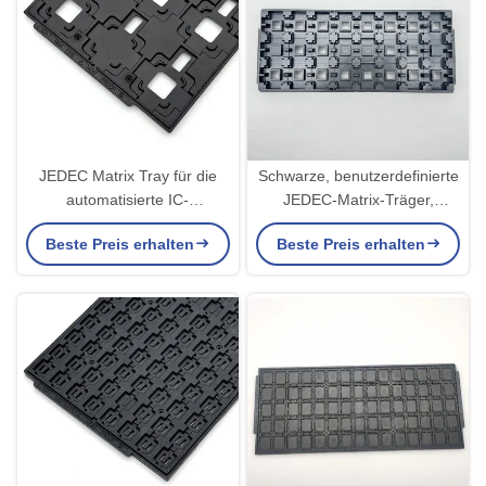
JEDEC Matrix Tray für die
Schwarze, benutzerdefinierte
automatisierte IC-
JEDEC-Matrix-Träger,
Behandlung
Warpage weniger als 0,76
Beste Preis erhalten
Beste Preis erhalten
mm Halbleiterverpackung