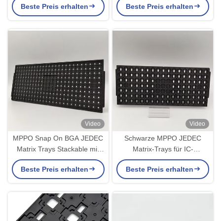
Beste Preis erhalten
Beste Preis erhalten
elektronische Teile
Video
Video
MPPO Snap On BGA JEDEC
Schwarze MPPO JEDEC
Matrix Trays Stackable mit
Matrix-Trays für IC-
sicheren Deckelschutz
Abteilungen mit BGA-
Beste Preis erhalten
Beste Preis erhalten
Verpackung