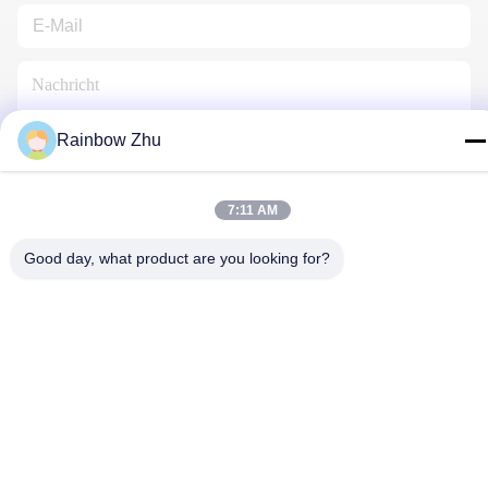
Rainbow Zhu
Kontakt Mit Uns
7:11 AM
Good day, what product are you looking for?
Datenschutzrichtlinie
|
Sitemap
| China Gute Qualität Behälter
JEDEC IC Lieferant. Urheberrecht © 2021-2026 Shenzhen Hiner
Technology Co., Ltd. Alle Rechte vorbehalten.