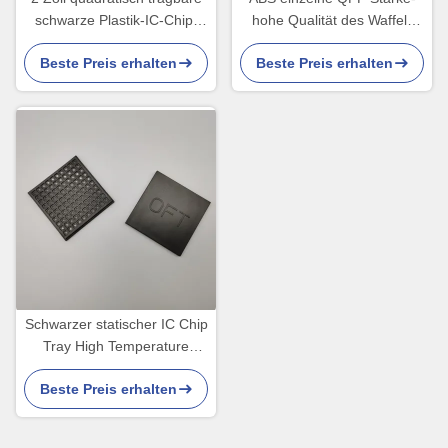
schwarze Plastik-IC-Chip-
hohe Qualität des Waffel-
Tray für IC-Geräte
Satz-Behälter-5.5mm
Beste Preis erhalten
Beste Preis erhalten
Schwarzer statischer IC Chip
Tray High Temperature
Resistance For ladender
Beste Preis erhalten
Antisaphir ESD