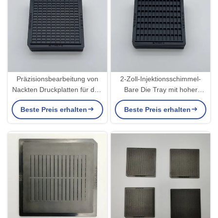
Präzisionsbearbeitung von
2-Zoll-Injektionsschimmel-
Nackten Druckplatten für den
Bare Die Tray mit hoher
Transport und
Temperaturbeständigkeit für
Beste Preis erhalten
Beste Preis erhalten
kundenspezifische
saubere Klasse Allgemeine
Dienstleistung durch
und Ultraschallreinigung
Spritzgießen