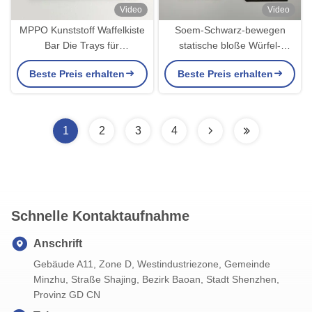
Video
Video
MPPO Kunststoff Waffelkiste
Soem-Schwarz-bewegen
Bar Die Trays für
statische bloße Würfel-
elektronische Micro Bar
Antibehälter 2 nicht giftigen
Beste Preis erhalten
Beste Preis erhalten
RoHS-Standard Schritt für
Schritt fort
1
2
3
4
Schnelle Kontaktaufnahme
Anschrift
Gebäude A11, Zone D, Westindustriezone, Gemeinde
Minzhu, Straße Shajing, Bezirk Baoan, Stadt Shenzhen,
Provinz GD CN