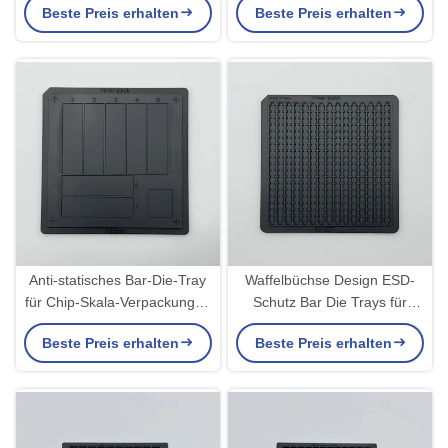
Beste Preis erhalten
Beste Preis erhalten
ESD ABS
Anti-statisches Bar-Die-Tray
Waffelbüchse Design ESD-
für Chip-Skala-Verpackungen
Schutz Bar Die Trays für
mit hoher
kleine Chip-Komponenten
Beste Preis erhalten
Beste Preis erhalten
Temperaturbeständigkeit