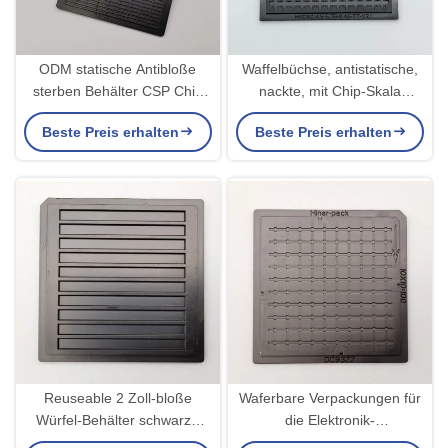
ODM statische Antibloße
Waffelbüchse, antistatische,
sterben Behälter CSP Chip
nackte, mit Chip-Skala
Scale Package Transporting
verpackte Trays
Beste Preis erhalten
Beste Preis erhalten
IC
Reuseable 2 Zoll-bloße
Waferbare Verpackungen für
Würfel-Behälter schwarze
die Elektronik-
kundengebundene Größe
Halbleitungsindustrie