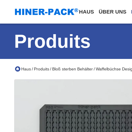
HAUS
ÜBER UNS
Produits
Haus
Produits
Bloß sterben Behälter
Waffelbüchse Desi
/
/
/