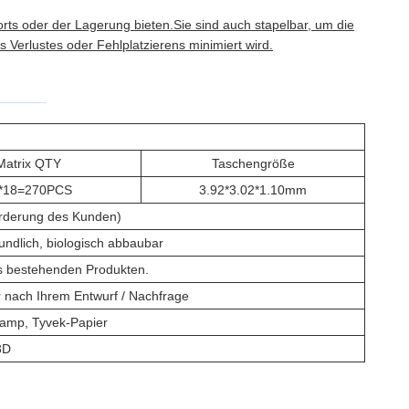
rts oder der Lagerung bieten.Sie sind auch stapelbar, um die
Verlustes oder Fehlplatzierens minimiert wird.
Matrix QTY
Taschengröße
*18=270PCS
3.92*3.02*1.10mm
orderung des Kunden)
undlich, biologisch abbaubar
s bestehenden Produkten.
nach Ihrem Entwurf / Nachfrage
amp, Tyvek-Papier
3D