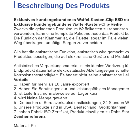
Beschreibung Des Produkts
Exklusives kundengebundenes Waffel-Kasten-Clip ESD st
Exklusive kundengebundene Waffel-Kasten-Clip-Reihe
Zwecks die geladenen Produkte im Waffelkasten zu repariere
verwenden, kann eine komplette Paketmethode das Produkt bei 
Die Funktion der Klammer ist, die Palette, sogar im Falle vie
Weg übertragen, unnötige Sorgen zu vermeiden.
Clip hat die antistatische Funktion, antistatisch wird gemacht 
Produktes beseitigen, die auf elektronische Geräte und Produ
Antistatisches Verpackungsmaterial ist ein ideales Werkzeug 
Endprodukt dauerhafte elektrostatische Ableitungseigenschaft
Korrosionsbeständigkeit. Es ändert nicht seine antistatische L
Vorteile
1.
Haben für mehr als 10 Jahre exportiert
2. Haben Sie Berufsingenieur und leistungsfähiges Manageme
3. ist Lieferfrist, normalerweise auf Lager kurz
4. wird kleine Menge gewährt.
5. Die besten u. Berufsverkaufsdienstleistungen, 24 Stunden W
6. Unsere Produkte sind in USA, Deutschland, Großbritannien
7. haben Fabrik ISO-Zertifikat, Produkt einwilligen zu Rohs-Sta
Zeichenreferenz
Material: Pp.