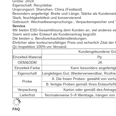
Größe: 2Inch
Eigenschaft: Recyclebar
Ursprungsort: Shenzhen, China (Festland)
Besonders angefertigt: Breite und Länge, Stärke als Kundenan
Stark, feuchtigkeitsfest und konservierend
Gebrauch: Wechselbeanspruchungs-, Verpackenspeicher und Tr
Service
Wir bieten ESD-Gesamtlösung dem Kunden an, viel anderes ver
Soem wird oder Entwurf als Kundenantrag begrüßt.
Die besten u. Berufsverkaufsdienstleistungen.
Ehrlicher aber konkurrenzfähiger Preis und sicherlich Zitat der Q
Qc-Inspektion 100% vor Versand.
Kundengebundene Gr
Einzelteil-Material
Pp.
OEM&ODM
JA
Einzelteil-Farbe
Kann besonders angefertig
Eigenschaft
Langlebiges Gut; Wiederverwendbar; Rcofrie
A. Die freien Proben: gewählt von vor
Probe
B. fertigte Proben gemäß Ihres Entwurfs/
Verpackung
Karton oder gemäß des Antrag
Lieferfrist
Normalerweise 5~8 Werktage, hängen von d
FAQ