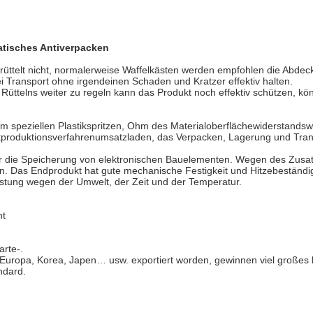
atisches Antiverpacken
n rüttelt nicht, normalerweise Waffelkästen werden empfohlen die 
Transport ohne irgendeinen Schaden und Kratzer effektiv halten.
len Rüttelns weiter zu regeln kann das Produkt noch effektiv schützen
vom speziellen Plastikspritzen, Ohm des Materialoberflächewiderstandsw
ktproduktionsverfahrenumsatzladen, das Verpacken, Lagerung und Tran
für die Speicherung von elektronischen Bauelementen. Wegen des Zusat
en. Das Endprodukt hat gute mechanische Festigkeit und Hitzebeständi
eistung wegen der Umwelt, der Zeit und der Temperatur.
nt
arte-.
, Europa, Korea, Japen… usw. exportiert worden, gewinnen viel groß
ndard.