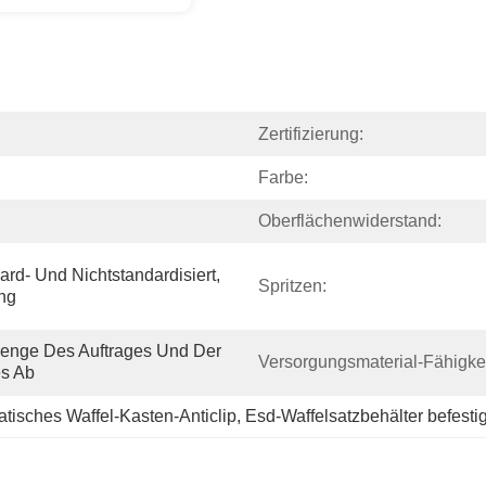
Zertifizierung:
Farbe:
Oberflächenwiderstand:
rd- Und Nichtstandardisiert, 
Spritzen:
ng
enge Des Auftrages Und Der 
Versorgungsmaterial-Fähigkei
s Ab
atisches Waffel-Kasten-Anticlip
, 
Esd-Waffelsatzbehälter befesti