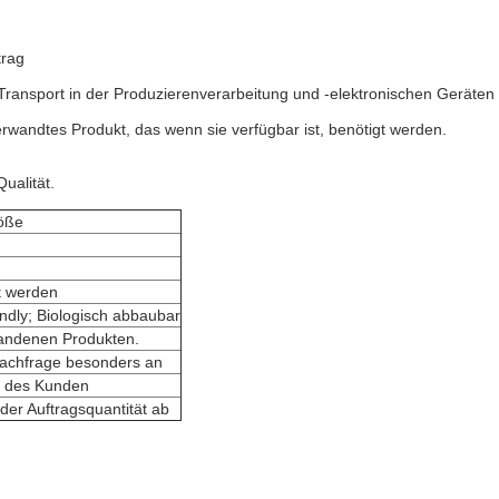
trag
ansport in der Produzierenverarbeitung und -elektronischen Geräten
wandtes Produkt, das wenn sie verfügbar ist, benötigt werden.
ualität.
öße
t werden
ndly; Biologisch abbaubar
handenen Produkten.
Nachfrage besonders an
s des Kunden
er Auftragsquantität ab