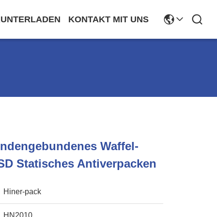
RUNTERLADEN
KONTAKT MIT UNS
undengebundenes Waffel-
SD Statisches Antiverpacken
Hiner-pack
HN2010