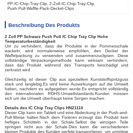
PP-IC-Chip-Tray-Clip
, 
2-Zoll-IC-Chip-Tray-Clip
, 
Push-Pull-Waffle-Pack-Deckel-Clips
Beschreibung Des Produkts
2 Zoll PP Schwarz Push Pull IC Chip Tray Clip Hohe
Temperaturbeständigkeit
Um zu verhindern, dass die Produkte in der Pommesschale
wackeln, wird normalerweise empfohlen, den Deckel der
Waffelpackung zu verwenden und zusammenzuclipsen. Diese
vollständige Verpackungsmethode kann wirksam verhindern,
dass das Produkt während des Transports beschädigt und
zerkratzt wird.
Gleichzeitig ist dieser Clip aus speziellem Kunststoffspritzguss
stark und langlebig.Es wird keine Auswirkungen auf die Umwelt
haben, nachdem es aufgegeben wurde.Es entspricht vollständig
den internationalen ROHS-Umweltstandards.Kunden müssen
sich um die Umwelt überhaupt keine Sorgen machen.
Details des IC Chip Tray Clips HN21110
Dieser Clip kann ein Tablett und eine Abdeckung in der Push-and-
Pull-Weise halten.Nach dem Fixieren erzeugt das Produkt kein
heftiges Schütteln in der Schale.Selbst die winzigen Teile
springen nicht aus der Schale.Dies kann die verschiedenen
kleinen Produkte des Kunden perfekt transportieren, um unnötige