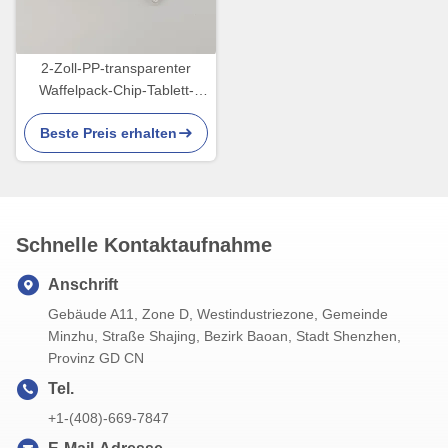
2-Zoll-PP-transparenter
Waffelpack-Chip-Tablett-
Deckel für die
Beste Preis erhalten
Transportaufbewahrung
Schnelle Kontaktaufnahme
Anschrift
Gebäude A11, Zone D, Westindustriezone, Gemeinde
Minzhu, Straße Shajing, Bezirk Baoan, Stadt Shenzhen,
Provinz GD CN
Tel.
+1-(408)-669-7847