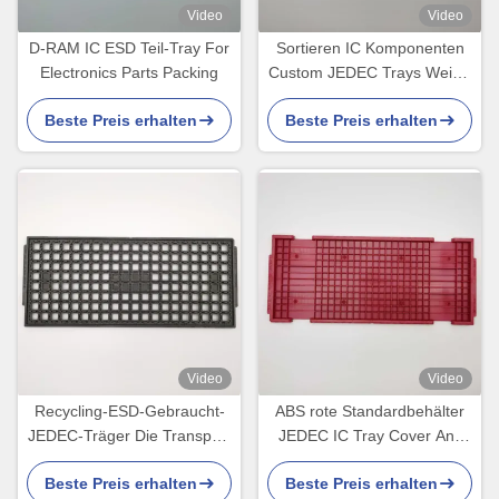
Video
Video
D-RAM IC ESD Teil-Tray For
Sortieren IC Komponenten
Electronics Parts Packing
Custom JEDEC Trays Weiße
Farbe Umweltschonend
Beste Preis erhalten
Beste Preis erhalten
Video
Video
Recycling-ESD-Gebraucht-
ABS rote Standardbehälter
JEDEC-Träger Die Transport
JEDEC IC Tray Cover Anti
BGA-Chips
Static ESD
Beste Preis erhalten
Beste Preis erhalten
Hochtemperaturbeständigkei