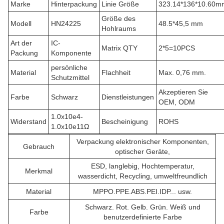
Marke
Hinterpackung
Linie Größe
323.14*136*10.60m
Größe des
Modell
HN24225
48.5*45,5 mm
Hohlraums
Art der
IC-
Matrix QTY
2*5=10PCS
Packung
Komponente
persönliche
Material
Flachheit
Max. 0,76 mm.
Schutzmittel
Akzeptieren Sie
Farbe
Schwarz
Dienstleistungen
OEM, ODM
1.0x10e4-
Widerstand
Bescheinigung
ROHS
1.0x10e11Ω
Verpackung elektronischer Komponenten,
Gebrauch
optischer Geräte,
ESD, langlebig, Hochtemperatur,
Merkmal
wasserdicht,
Recycling, umweltfreundlich
Material
MPPO.PPE.ABS.PEI.IDP... usw.
Schwarz. Rot. Gelb. Grün. Weiß und
Farbe
benutzerdefinierte Farbe