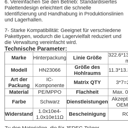
6. Vereinfachen Sie den Betrieb: Standardisiertes
Palettendesign erleichtert die schnelle
Identifizierung und Handhabung in Produktionslinien
und Lagerhallen.
7- Starke Kompatibilität: Geeignet für verschiedene
Pakettypen, wodurch die Lagervielfalt reduziert und
die Verwaltung vereinfacht wird.
Technische Parameter:
322.6*1
Marke
Hinterpackung
Linie Größe
Größe des
Modell
HN23066
11.3*13
Hohlraums
Art der
IC-
Matrix QTY
3*7
Packung
Komponente
Material
PE/MPPO
Flachheit
Max. 
Akzept
Farbe
Schwarz
Dienstleistungen
OEM
1.0x10e4-
Widerstand
Bescheinigung
R
1.0x10e11Ω