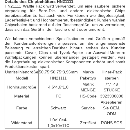
Details des Chipbehälters HN21111
HN21111 Waffle Pack wird verwendet, um eine saubere, sichere
Verpackung für Bare-Die- und andere elektronische Chips
bereitzustellen.Es hat auch viele Funktionen wie Biegefestigkeit,
Lagerfestigkeit und Hochtemperaturbeständigkeit.Kunden wählen
Chipschalen basierend auf der Taschengröße, um zu vermeiden,
dass sich das Gerät in der Tasche dreht oder umdreht.
Wir können verschiedene Spezifikationen und Größen gemäß
den Kundenanforderungen anpassen, um die angemessenste
Belastung zu erreichen.Darüber hinaus stehen den Kunden
passende Cover, Clips und Tyvek-Papier zur Auswahl.Mehrere
Waffelpackungen können übereinander gestapelt werden, was
die Lagerhaltung elektronischer Komponenten erhöht und somit
Produktionskosten spart.
Umrissliniengröße
50,75*50,75*3,96mm
Marke
Hiner-Pack
Modell
HN21111
Pakettyp
sterben
Matrix
7*7=49
Hohlraumgröße
4,6*4,6*1,0
MENGE
STÜCKE
Material
PC
HS-Code
3923900000
Akzeptieren
Farbe
Schwarz
Service
Sie OEM,
ODM
1,0x10e4-
Widerstand
Zertifikat
ROHS SGS
1,0x10e11Ω