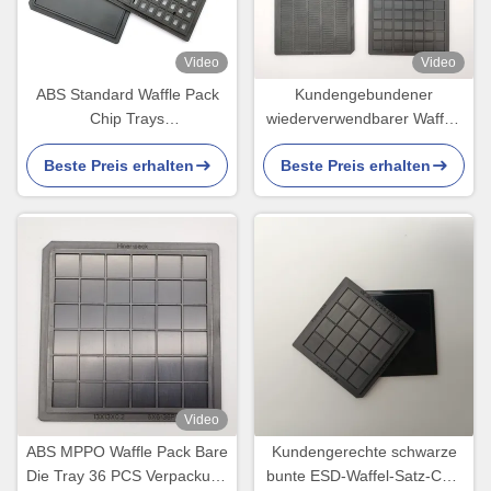
Video
Video
ABS Standard Waffle Pack
Kundengebundener
Chip Trays
wiederverwendbarer Waffel-
Hochtemperaturbeständigkeit
Satz Chip Trays MPPO für
Beste Preis erhalten
Beste Preis erhalten
für kleine Komponenten
Oblate sterben
Video
ABS MPPO Waffle Pack Bare
Kundengerechte schwarze
Die Tray 36 PCS Verpackung
bunte ESD-Waffel-Satz-Chip