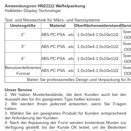
Anwendung
von HN21111 Waffelpackung
Halbleiter-Display-Technologie
Test- und Messtechnik für Mikro- und Nanosysteme
Umrissgröße
Material
Oberflächenwiderstand
Serv
Soe
2"
ABS.PC.PSA...etc
1,0x10e4-1,0x10e11Ω
OD
Soe
3"
ABS.PC.PSA...etc
1,0x10e4-1,0x10e11Ω
OD
Soe
4"
ABS.PC.PSA...etc
1,0x10e4-1,0x10e11Ω
OD
Benutzerdefiniertes
Soe
ABS.PC.PSA...etc
1,0x10e4-1,0x10e11Ω
Format
OD
Bieten Sie professionelles Design und Verpackung für I
Unser Service
1. Wir haben Musterbestände, die dem Kunden auch bei der
Auswahl des für ihn geeigneten Typs helfen können.
2. Wir werden Ihnen jederzeit antworten, wenn Sie Fragen
haben.
3. Wählen Sie ein geeignetes Produkt für Kunden entsprechend
der Anforderung der Kunden.
4. Nach der Anpassung der Form werden kostenlose Muster zur
Verfügung gestellt, bis der Kunde OK testet, um die Bedenken