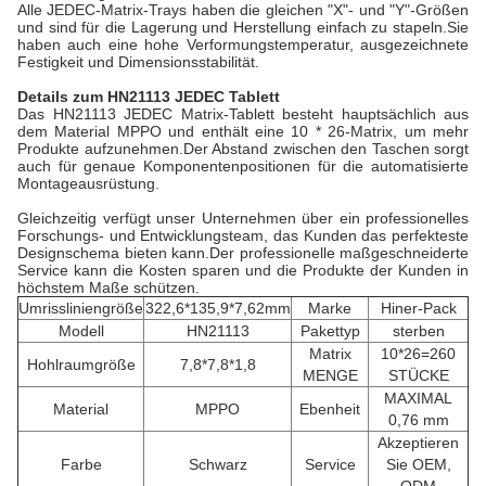
Alle JEDEC-Matrix-Trays haben die gleichen "X"- und "Y"-Größen
und sind für die Lagerung und Herstellung einfach zu stapeln.Sie
haben auch eine hohe Verformungstemperatur, ausgezeichnete
Festigkeit und Dimensionsstabilität.
Details zum HN21113 JEDEC Tablett
Das HN21113 JEDEC Matrix-Tablett besteht hauptsächlich aus
dem Material MPPO und enthält eine 10 * 26-Matrix, um mehr
Produkte aufzunehmen.Der Abstand zwischen den Taschen sorgt
auch für genaue Komponentenpositionen für die automatisierte
Montageausrüstung.
Gleichzeitig verfügt unser Unternehmen über ein professionelles
Forschungs- und Entwicklungsteam, das Kunden das perfekteste
Designschema bieten kann.Der professionelle maßgeschneiderte
Service kann die Kosten sparen und die Produkte der Kunden in
höchstem Maße schützen.
Umrissliniengröße
322,6*135,9*7,62mm
Marke
Hiner-Pack
Modell
HN21113
Pakettyp
sterben
Matrix
10*26=260
Hohlraumgröße
7,8*7,8*1,8
MENGE
STÜCKE
MAXIMAL
Material
MPPO
Ebenheit
0,76 mm
Akzeptieren
Farbe
Schwarz
Service
Sie OEM,