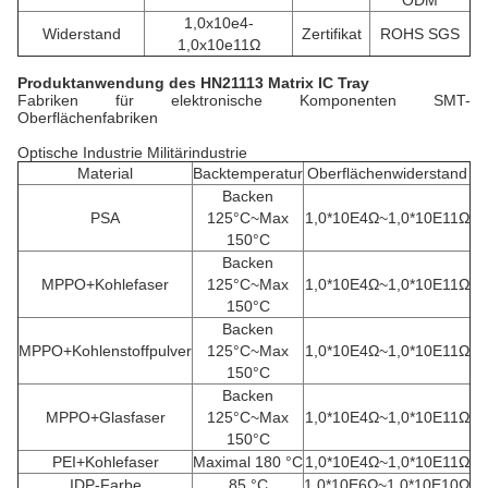
ODM
1,0x10e4-
Widerstand
Zertifikat
ROHS SGS
1,0x10e11Ω
Produktanwendung des HN21113 Matrix IC Tray
Fabriken für elektronische Komponenten SMT-
Oberflächenfabriken
Optische Industrie Militärindustrie
Material
Backtemperatur
Oberflächenwiderstand
Backen
PSA
125°C~Max
1,0*10E4Ω~1,0*10E11Ω
150°C
Backen
MPPO+Kohlefaser
125°C~Max
1,0*10E4Ω~1,0*10E11Ω
150°C
Backen
MPPO+Kohlenstoffpulver
125°C~Max
1,0*10E4Ω~1,0*10E11Ω
150°C
Backen
MPPO+Glasfaser
125°C~Max
1,0*10E4Ω~1,0*10E11Ω
150°C
PEI+Kohlefaser
Maximal 180 °C
1,0*10E4Ω~1,0*10E11Ω
IDP-Farbe
85 °C
1,0*10E6Ω~1,0*10E10Ω