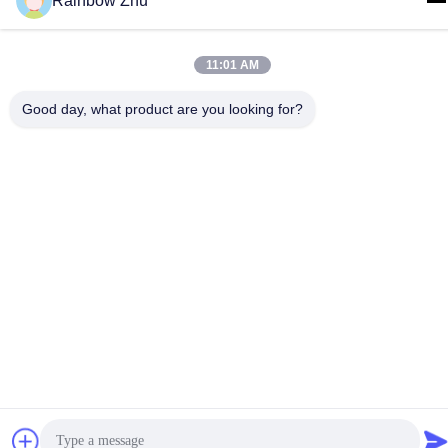
Rainbow Zhu
11:01 AM
Kontakt Mit Uns
Good day, what product are you looking for?
Datenschutzrichtlinie
|
Sitemap
| China Gute Qualität Behälter
JEDEC IC Lieferant. Urheberrecht © 2021-2026 Shenzhen Hiner
Technology Co., Ltd. Alle Rechte vorbehalten.