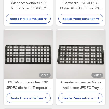
Wiederverwendet ESD
Schwarze ESD JEDEC
Matrix Trays JEDEC IC
Matrix-Plastikbehälter SGS
Versandtray für optische
für elektronische Produkte
Beste Preis erhalten
Beste Preis erhalten
Geräte
Video
Video
PWB-Modul, welches ESD
Ätzender schwarzer Nano-
JEDEC die hohe Temperatur
Antisensor JEDEC Tray
der Matrix-Behälter-21PCS
Suppliers Cycle Loading For
Beste Preis erhalten
Beste Preis erhalten
beständig verpackt