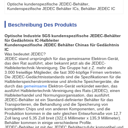
Optische kundenspezifische JEDEC-Behälter
, 
Kundenspezifische JEDEC Behälter ICs
, 
Behälter JEDEC IC
Beschreibung Des Produkts
Optische Industrie SGS kundenspezifische JEDEC-Behälter
für Gedächtnis IC-Halbleiter
Kundenspezifische JEDEC Behälter Chinas für Gedächtnis
IC
Was bedeutet JEDEC?
JEDEC stand ursprünglich für das gemeinsame Elektron-Gerät,
das den Rat ausführt, aber bekannt jetzt als die JEDEC-
Halbleitertechnik-Vereinigung. Die Gruppe hat z.Z. mehr als
3.000 freiwillige Mitglieder, die fast 300-köpfige Firmen vertreten.
Die JEDEC-Gedächtnisstandards sind die Spezifikationen für die
Halbleiterspeicherstromkreise und ähnliche Speichergeräte, die
durch das
gemeinsame
Elektron-Gerät verkündet werden, das
ausführt Halbleitertechnik-Vereinigung des Rats-(JEDEC), einen
Halbleiterhandel und Normungsorganisation, das ausführt.
JEDEC-Behälter ist ein Standard-definierter Behälter für das
Transportieren, die Behandlung und die Speicherung von
kompletten Chips und von anderen Komponenten, und die
Produktion kommen in die sehr gleichen Entwurfsmaße von 12,7
Zoll lang und 5,35 Zoll breit (322,6 Millimeter x 135,9 Millimeter).
Behälter kommen in einige verschiedene Profile.
JEDEC-Behälter ist mit der JEDEC Behälterzufuhr kompatibel und