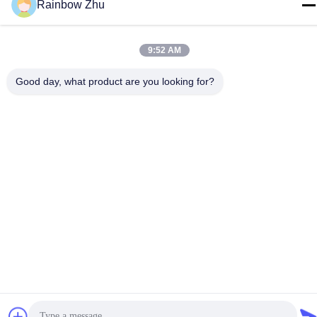
Rainbow Zhu
9:52 AM
Kontakt Mit Uns
Good day, what product are you looking for?
Datenschutzrichtlinie
|
Sitemap
| China Gute Qualität Behälter
JEDEC IC Lieferant. Urheberrecht © 2021-2026 Shenzhen Hiner
Technology Co., Ltd. Alle Rechte vorbehalten.