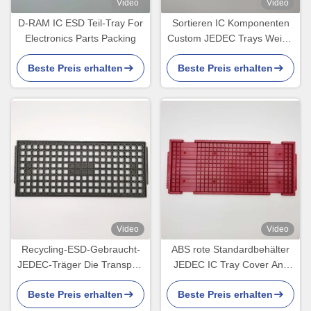
Video
Video
D-RAM IC ESD Teil-Tray For
Sortieren IC Komponenten
Electronics Parts Packing
Custom JEDEC Trays Weiße
Farbe Umweltschonend
Beste Preis erhalten
Beste Preis erhalten
Video
Video
Recycling-ESD-Gebraucht-
ABS rote Standardbehälter
JEDEC-Träger Die Transport
JEDEC IC Tray Cover Anti
BGA-Chips
Static ESD
Beste Preis erhalten
Beste Preis erhalten
Hochtemperaturbeständigkeit