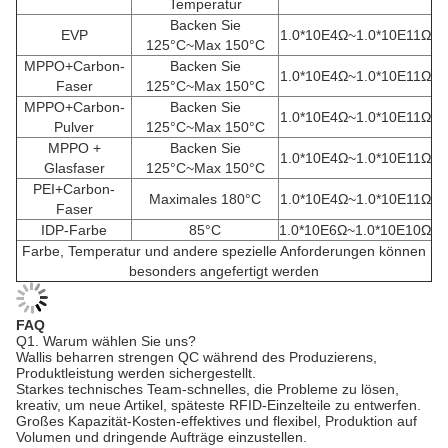
Temperatur
Backen Sie
EVP
1.0*10E4Ω~1.0*10E11Ω
125°C~Max 150°C
MPPO+Carbon-
Backen Sie
1.0*10E4Ω~1.0*10E11Ω
Faser
125°C~Max 150°C
MPPO+Carbon-
Backen Sie
1.0*10E4Ω~1.0*10E11Ω
Pulver
125°C~Max 150°C
MPPO +
Backen Sie
1.0*10E4Ω~1.0*10E11Ω
Glasfaser
125°C~Max 150°C
PEI+Carbon-
Maximales 180°C
1.0*10E4Ω~1.0*10E11Ω
Faser
IDP-Farbe
85°C
1.0*10E6Ω~1.0*10E10Ω
Farbe, Temperatur und andere spezielle Anforderungen können
besonders angefertigt werden
FAQ
Q1.
Warum wählen Sie uns?
Wallis beharren strengen QC während des Produzierens,
Produktleistung werden sichergestellt.
Starkes technisches Team-schnelles, die Probleme zu lösen,
kreativ, um neue Artikel, späteste RFID-Einzelteile zu entwerfen.
Großes Kapazität-Kosten-effektives und flexibel, Produktion auf
Volumen und dringende Aufträge einzustellen.