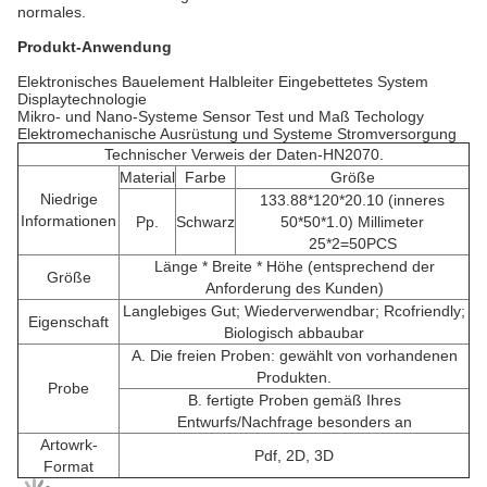
normales.
Produkt-Anwendung
Elektronisches Bauelement Halbleiter Eingebettetes System
Displaytechnologie
Mikro- und Nano-Systeme Sensor Test und Maß Techology
Elektromechanische Ausrüstung und Systeme Stromversorgung
Technischer Verweis der Daten-HN2070.
Material
Farbe
Größe
Niedrige
133.88*120*20.10 (inneres
Informationen
Pp.
Schwarz
50*50*1.0) Millimeter
25*2=50PCS
Länge * Breite * Höhe (entsprechend der
Größe
Anforderung des Kunden)
Langlebiges Gut; Wiederverwendbar; Rcofriendly;
Eigenschaft
Biologisch abbaubar
A. Die freien Proben: gewählt von vorhandenen
Produkten.
Probe
B. fertigte Proben gemäß Ihres
Entwurfs/Nachfrage besonders an
Artowrk-
Pdf, 2D, 3D
Format