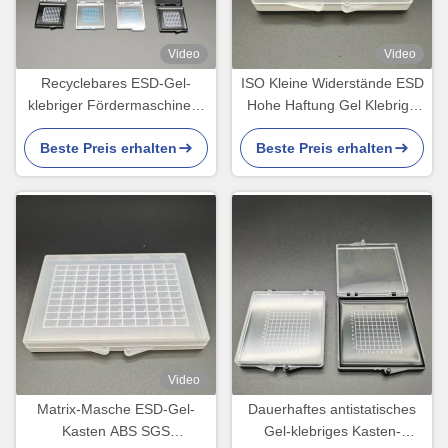
Video
Video
Recyclebares ESD-Gel-
ISO Kleine Widerstände ESD
klebriger Fördermaschinen-
Hohe Haftung Gel Klebrige
Kasten für optische
Schachtel Transparente
Beste Preis erhalten
Beste Preis erhalten
Halbleiter-Elektronik
Farbe
Video
Matrix-Masche ESD-Gel-
Dauerhaftes antistatisches
Kasten ABS SGS
Gel-klebriges Kasten-