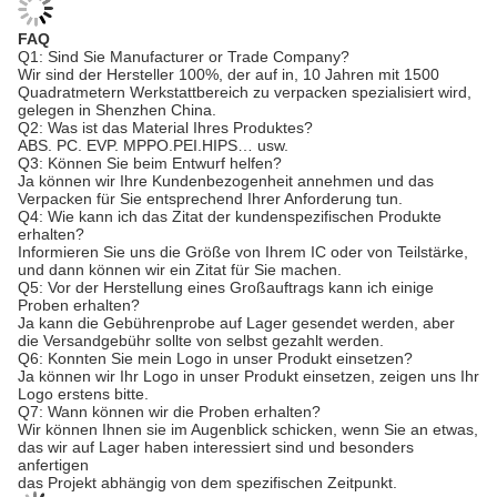
FAQ
Q1: Sind Sie Manufacturer or Trade Company?
Wir sind der Hersteller 100%, der auf in, 10 Jahren mit 1500
Quadratmetern Werkstattbereich zu verpacken spezialisiert wird,
gelegen in Shenzhen China.
Q2: Was ist das Material Ihres Produktes?
ABS. PC. EVP. MPPO.PEI.HIPS… usw.
Q3: Können Sie beim Entwurf helfen?
Ja können wir Ihre Kundenbezogenheit annehmen und das
Verpacken für Sie entsprechend Ihrer Anforderung tun.
Q4: Wie kann ich das Zitat der kundenspezifischen Produkte
erhalten?
Informieren Sie uns die Größe von Ihrem IC oder von Teilstärke,
und dann können wir ein Zitat für Sie machen.
Q5: Vor der Herstellung eines Großauftrags kann ich einige
Proben erhalten?
Ja kann die Gebührenprobe auf Lager gesendet werden, aber
die Versandgebühr sollte von selbst gezahlt werden.
Q6: Konnten Sie mein Logo in unser Produkt einsetzen?
Ja können wir Ihr Logo in unser Produkt einsetzen, zeigen uns Ihr
Logo erstens bitte.
Q7: Wann können wir die Proben erhalten?
Wir können Ihnen sie im Augenblick schicken, wenn Sie an etwas,
das wir auf Lager haben interessiert sind und besonders
anfertigen
das Projekt abhängig von dem spezifischen Zeitpunkt.