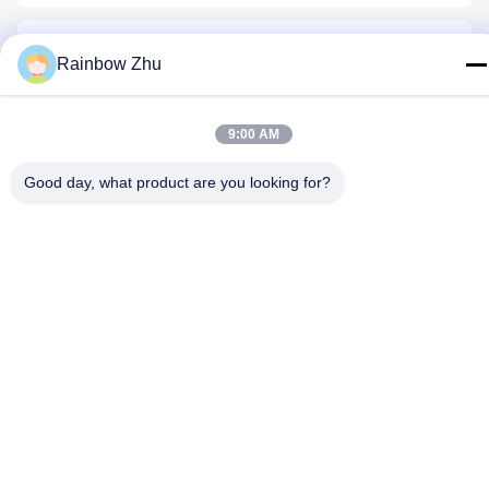
Rainbow Zhu
9:00 AM
Kontakt Mit Uns
Good day, what product are you looking for?
Datenschutzrichtlinie
|
Sitemap
| China Gute Qualität Behälter
JEDEC IC Lieferant. Urheberrecht © 2021-2026 Shenzhen Hiner
Technology Co., Ltd. Alle Rechte vorbehalten.