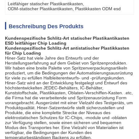
Leitfähiger statischer Plastikantikasten
, 
ODM-statischer Plastikantikasten
, 
Plastikkasten ODM esd
Beschreibung Des Produkts
Kundenspezifische Schlitz-Art statischer Plastikantikasten
ESD leitfähiger Chip Loading
Kundenspezifische Schlitz-Art antistatischer Plastikkasten
für Chip Loading
Hiner-Satz hat viele Jahre des Entwurfs und der
Herstellungserfahrung auf dem Gebiet von Spritzenprodukten.
Wir haben eine breite Palette von Spritzenverpackungsartikeln
produziert, um die Bedingungen der Automatisierungsausrüstung
für viele zu erfüllen Halbleiterentwurfs- und -prüfungskunden.
Hiner-Satz wird an der Entwicklung festgelegt und Entwurf des
höchstentwickelten JEDEC-Behälters, IC-Behälter,
Kunststoffschale, Plastikkasten, Oblaten-Verschiffen-Kasten. .etc,
die Firma hat die verarbeitende und Spritzenausrüstung Form
vorangebracht. Ausgerüstet mit einer Vielzahl des Testgeräts, um
Produktqualität. Hiner-Satzentwürfe stellt sicherzustellen und
Produkte, die eine komplette Strecke der Niveaus des
elektrostatischen Schutzes für IC-Chips, -module und -oblaten
zur Verfügung stellen, sowie einen sicheren und bequemen
Modus des Transportes her. Eine Vielzahl von Materialien ist
verfügbar, die Bedingungen der Kunden des
temperaturbeständigen Backens zu erfüllen.