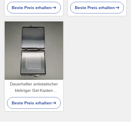
transparente leitfähiges
Schwarz-untere
Beste Preis erhalten
Beste Preis erhalten
Material
transparente Farbe
Dauerhafter antistatischer
klebriger Gel-Kasten
recyclebar für
Beste Preis erhalten
Graphitdiamant-Juwel