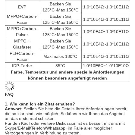
Backen Sie
EVP
1.0*10E4Ω~1.0*10E11Ω
125°C~Max 150°C
MPPO+Carbon-
Backen Sie
1.0*10E4Ω~1.0*10E11Ω
Faser
125°C~Max 150°C
MPPO+Carbon-
Backen Sie
1.0*10E4Ω~1.0*10E11Ω
Pulver
125°C~Max 150°C
MPPO +
Backen Sie
1.0*10E4Ω~1.0*10E11Ω
Glasfaser
125°C~Max 150°C
PEI+Carbon-
Maximales 180°C
1.0*10E4Ω~1.0*10E11Ω
Faser
IDP-Farbe
85°C
1.0*10E6Ω~1.0*10E10Ω
Farbe, Temperatur und andere spezielle Anforderungen
können besonders angefertigt werden
FAQ
1. Wie kann ich ein Zitat erhalten?
Antwort:
Stellen Sie bitte die Details Ihrer Anforderungen bereit,
die so klar sind, wie möglich. So können wir Ihnen das Angebot
an das erste mal schicken.
Für den Kauf oder weitere Diskussion ist es besser, mit uns mit
Skype/E-Mail/Telefon/Whatsapp, im Falle aller möglicher
Verzögerungen in Verbindung zu treten.