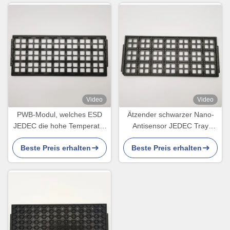
Video
Video
PWB-Modul, welches ESD
Ätzender schwarzer Nano-
JEDEC die hohe Temperatur
Antisensor JEDEC Tray
der Matrix-Behälter-21PCS
Suppliers Cycle Loading For
Beste Preis erhalten
Beste Preis erhalten
beständig verpackt