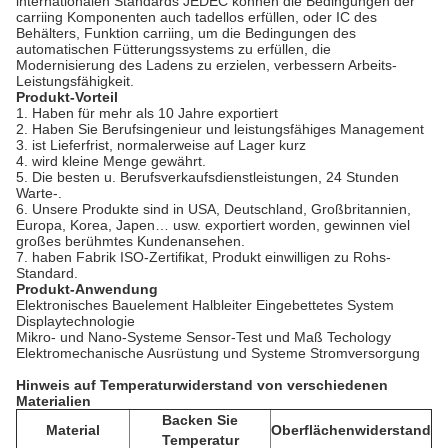
internationalen Standards JEDEC können die Bedingungen der
carriing Komponenten auch tadellos erfüllen, oder IC des
Behälters, Funktion carriing, um die Bedingungen des
automatischen Fütterungssystems zu erfüllen, die
Modernisierung des Ladens zu erzielen, verbessern Arbeits-
Leistungsfähigkeit.
Produkt-Vorteil
1.
Haben für mehr als 10 Jahre exportiert
2. Haben Sie Berufsingenieur und leistungsfähiges Management
3. ist Lieferfrist, normalerweise auf Lager kurz
4. wird kleine Menge gewährt.
5. Die besten u. Berufsverkaufsdienstleistungen, 24 Stunden
Warte-.
6. Unsere Produkte sind in USA, Deutschland, Großbritannien,
Europa, Korea, Japen… usw. exportiert worden, gewinnen viel
großes berühmtes Kundenansehen.
7. haben Fabrik ISO-Zertifikat, Produkt einwilligen zu Rohs-
Standard.
Produkt-Anwendung
Elektronisches Bauelement Halbleiter Eingebettetes System
Displaytechnologie
Mikro- und Nano-Systeme Sensor-Test und Maß Techology
Elektromechanische Ausrüstung und Systeme Stromversorgung
Hinweis auf Temperaturwiderstand von verschiedenen
Materialien
Backen Sie
Material
Oberflächenwiderstand
Temperatur