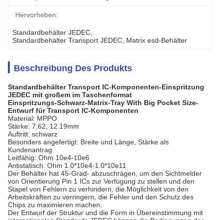
Hervorheben:
Standardbehälter JEDEC
, 
Standardbehälter Transport JEDEC
, 
Matrix esd-Behälter
Beschreibung Des Produkts
Standardbehälter Transport IC-Komponenten-Einspritzung
JEDEC mit großem im Taschenformat
Einspritzungs-Schwarz-Matrix-Tray With Big Pocket Size-
Entwurf für Transport IC-Komponenten
Material: MPPO
Stärke: 7,62, 12.19mm
Auftritt: schwarz
Besonders angefertigt: Breite und Länge, Stärke als
Kundenantrag
Leitfähig: Ohm 10e4-10e6
Antistatisch: Ohm 1.0*10e4-1.0*10e11
Der Behälter hat 45-Grad- abzuschrägen, um den Sichtmelder
von Orientierung Pin 1 ICs zur Verfügung zu stellen und den
Stapel von Fehlern zu verhindern, die Möglichkeit von den
Arbeitskräften zu verringern, die Fehler und den Schutz des
Chips zu maximieren machen.
Der Entwurf der Struktur und die Form in Übereinstimmung mit