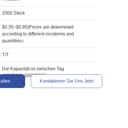
1000 Stück
$0.35~$0.85(Prices are determined
according to different incoterms and
quantities）
:
T/T
Die Kapazität ist zwischen Tag
4000PCS~5000PCS/per
alten
Kontaktieren Sie Uns Jetzt