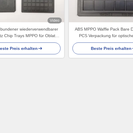
Video
bundener wiederverwendbarer
ABS MPPO Waffle Pack Bare D
tz Chip Trays MPPO für Oblate
PCS Verpackung für optisch
sterben
este Preis erhalten
Beste Preis erhalten