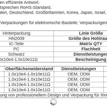
n effiziente Antwort.
 entsprechen RoHS-Standard.
ten, Deutschland, Großbritannien, Korea, Japan, Israel, 
;
Verpackungen für elektronische Bauteile; Verpackungen
Hinterpackung
Linie Größe
HN2009
Größe des Hohlra
IC-Teile
Matrix QTY
PC
Flachheit
Schwarz
Dienstleistunge
0x10e4-1.0x10e11Ω
Bescheinigung
Oberflächenwiderstand
Dienstleistungen
1.0x10e4-1.0x10e11Ω
OEM, ODM
1.0x10e4-1.0x10e11Ω
OEM, ODM
1.0x10e4-1.0x10e11Ω
OEM, ODM
1.0x10e4-1.0x10e11Ω
OEM, ODM
llung von professionellem Design und Verpackung für Ihr