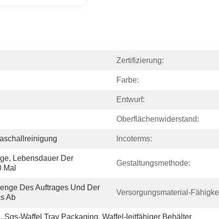
Zertifizierung:
Farbe:
Entwurf:
Oberflächenwiderstand:
aschallreinigung
Incoterms:
age, Lebensdauer Der 
Gestaltungsmethode:
0 Mal
enge Des Auftrages Und Der 
Versorgungsmaterial-Fähigkei
s Ab
g
, 
Sgs-Waffel Tray Packaging
, 
Waffel-leitfähiger Behälter