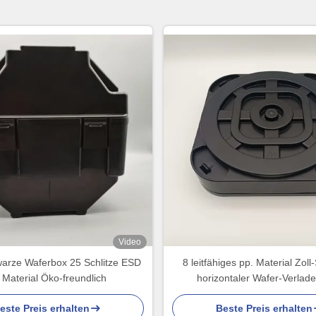
Video
warze Waferbox 25 Schlitze ESD
8 leitfähiges pp. Material Zol
 Material Öko-freundlich
horizontaler Wafer-Verlad
este Preis erhalten
Beste Preis erhalten