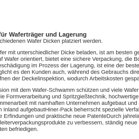
für Waferträger und Lagerung
schiedenen Wafer Dicken platziert werden.
r mit unterschiedlicher Dicke beladen, ist am besten g
 Wafer orientiert, bietet eine sichere Verpackung, die 
 Beschädigung im Prozess der Lagerung, ist eine der be
icht es den Kunden auch, während des Gebrauchs direk
fnen der Deckelinspektion, wodurch Arbeitskosten gespa
lision mit dem Wafer-Schwamm schützen und viele Wafe
ie Formverarbeitung und Spritzgießtechnik, hochwertig
sammenarbeit mit namhaften Unternehmen aufgebaut und 
m Inland aufgebautHiner-Pack beherrscht spezielle Verf
ge Erfindungen und praktische neue PatenteDurch jahre
leiterverpackungsprodukte zu verbessern, ständig neue 
en befriedigen.