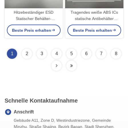
Hitzebeständiger ESD
Tragendes weiße ABS ICs
Statischer Behälter-
statische Antibehälter
Antileichtgewichtler JEDEC
wiederverwendbares ISO-
Beste Preis erhalten
Beste Preis erhalten
für IC-Module
Zertifikat
1
2
3
4
5
6
7
8
Schnelle Kontaktaufnahme
Anschrift
Gebäude A11, Zone D, Westindustriezone, Gemeinde
Minzhu, Straße Shajing, Bezirk Baoan, Stadt Shenzhen,