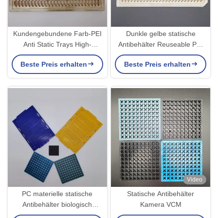
Kundengebundene Farb-PEI
Dunkle gelbe statische
Anti Static Trays High-
Antibehälter Reuseable PEI
Temperatur 180 Grad
ESD für IC-Verbindungsstück
Beste Preis erhalten
Beste Preis erhalten
Video
PC materielle statische
Statische Antibehälter
Antibehälter biologisch
Kamera VCM
abbaubar für IC-Teile