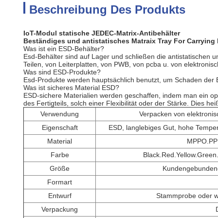
Beschreibung Des Produkts
IoT-Modul statische JEDEC-Matrix-Antibehälter
Beständiges und antistatisches Matraix Tray For Carryin
Was ist ein ESD-Behälter?
Esd-Behälter sind auf Lager und schließen die antistatischen 
Teilen, von Leiterplatten, von PWB, von pcba u. von elektroni
Was sind ESD-Produkte?
Esd-Produkte werden hauptsächlich benutzt, um Schaden der Br
Was ist sicheres Material ESD?
ESD-sichere Materialien werden geschaffen, indem man ein op
des Fertigteils, solch einer Flexibilität oder der Stärke. Dies 
Verwendung
Verpacken von elektronis
Eigenschaft
ESD, langlebiges Gut, hohe Tempera
Material
MPPO.PPE
Farbe
Black.Red.Yellow.Green
Größe
Kundengebundene
Formart
Entwurf
Stammprobe oder wi
Verpackung